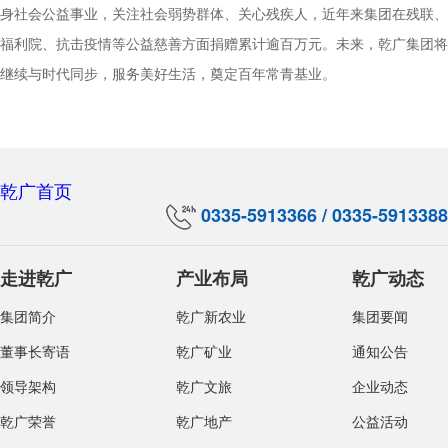
身社会公益事业，关注社会弱势群体、关心残疾人，近年来集团在残联、
福利院、抗击疫情等公益慈善方面捐赠累计逾百万元。未来，乾广集团将
继续与时代同步，服务美好生活，奠定百年常青基业。
乾广首页
0335-5913366 / 0335-5913388
走进乾广
产业布局
乾广动态
集团简介
乾广新农业
集团要闻
董事长寄语
乾广矿业
通知公告
领导架构
乾广文旅
企业动态
乾广荣誉
乾广地产
公益活动