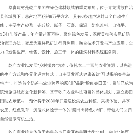
华贵建材是乾广集团在绿色建材领域的重要布局，位于青龙满族自治
县长城脚下，总占地面积约6万平方米，具有6条超声波封口全自动生产
线，主要生产砂浆、瓷砖胶、腻子、石膏、保温、防水浆料、自流平、
3D打印等产品，年产量超百万吨。聚焦绿色发展，深度贯彻落实尾矿防
治管理办法，变废为宝将尾矿进行再利用，融合技术开发与产业应用，全
力打造集生产、销售、设计、施工于一体的建筑材料系统服务商。
乾广农业以发展“乡村振兴”为本，依托本土丰富的农业资源，以先进
的生产方式和多元化运营模式，自主研发新式健康茶饮“可以喝的秦皇岛
特产”，打造首个奶茶与农业跨界的原创IP品牌“脸红秦田田”，目前已成为
滨海旅游城市文化新标签。基于乾广农业科技项目的整体规划，建立秦田
田助农示范村，预计将于2030年开发建设集农业种植、采摘体验、共享
农庄、红色教育、沉浸式体验于一体的“秦田田特色小镇”，带领人们回归
自然健康有机生活。
乾广商业综合体位于秦皇岛市开发区秦皇西大街北侧、金山北路西