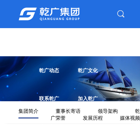
首页
走进乾广
产业布局
乾广动态
乾广文化
联系乾广
加入乾广
集团简介
董事长寄语
领导架构
乾
广荣誉
发展历程
媒体视频
社会责任