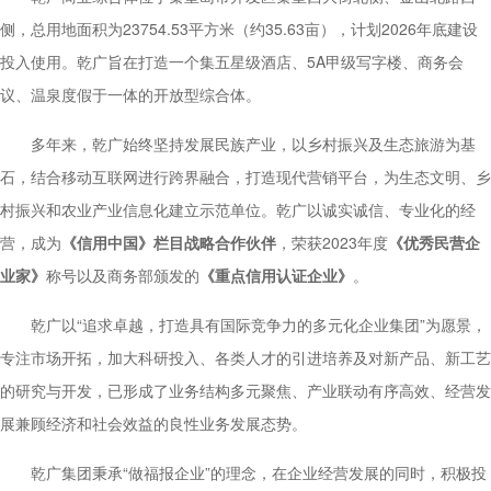
侧，总用地面积为23754.53平方米（约35.63亩），计划2026年底建设
投入使用。乾广旨在打造一个集五星级酒店、5A甲级写字楼、商务会
议、温泉度假于一体的开放型综合体。
多年来，乾广始终坚持发展民族产业，以乡村振兴及生态旅游为基
石，结合移动互联网进行跨界融合，打造现代营销平台，为生态文明、乡
村振兴和农业产业信息化建立示范单位。乾广以诚实诚信、专业化的经
营，成为
《信用中国》栏目战略合作伙伴
，荣获2023年度
《优秀民营企
业家》
称号以及商务部颁发的
《重点信用认证企业》
。
乾广以“追求卓越，打造具有国际竞争力的多元化企业集团”为愿景，
专注市场开拓，加大科研投入、各类人才的引进培养及对新产品、新工艺
的研究与开发，已形成了业务结构多元聚焦、产业联动有序高效、经营发
展兼顾经济和社会效益的良性业务发展态势。
乾广集团秉承“做福报企业”的理念，在企业经营发展的同时，积极投