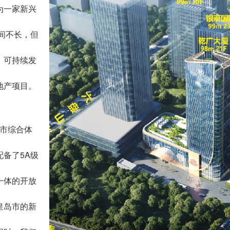
为一家新兴
间不长，但
、可持续发
地产项目。
城市综合体
备了5A级
一体的开放
皇岛市的新