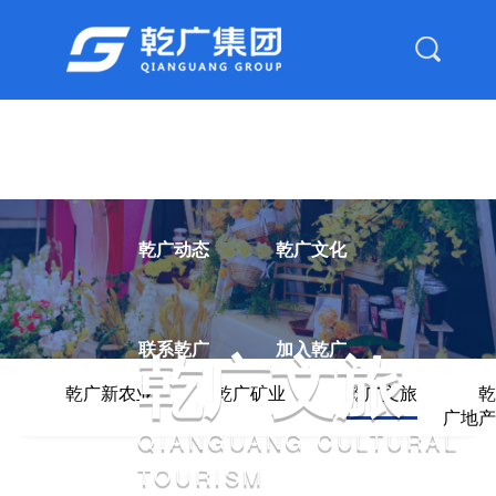
首页
走进乾广
产业布局
乾广动态
乾广文化
乾广文旅
联系乾广
加入乾广
乾广新农业
乾广矿业
乾广文旅
乾
广地产
QIANGUANG CULTURAL
社会责任
TOURISM